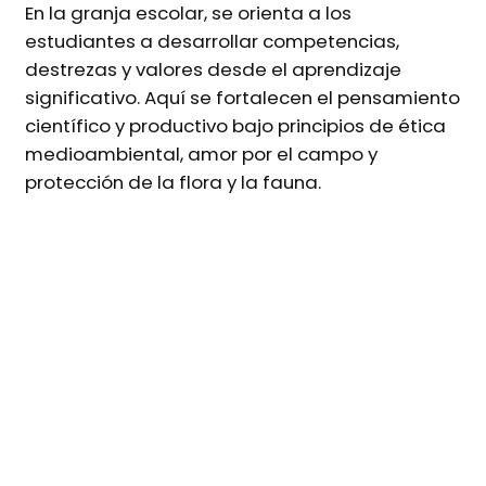
En la granja escolar, se orienta a los
estudiantes a desarrollar competencias,
destrezas y valores desde el aprendizaje
significativo. Aquí se fortalecen el pensamiento
científico y productivo bajo principios de ética
medioambiental, amor por el campo y
protección de la flora y la fauna.
Es un recurso invaluable para los docentes, ya
que convierte a los estudiantes en
participantes activos del proceso de
enseñanza, cultivando en ellos, tanto
conocimientos sobre el entorno y conciencia
ambiental, como principios y valores de trabajo
en equipo, amor y respeto a la naturaleza,
conciencia sobre nuestra función en la
sostenibilidad y el impacto de nuestras